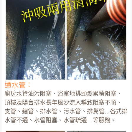
通水管︰
廚房水管油污阻塞、浴室地排頭髮累積阻塞、
頂樓及陽台排水長年風沙流入導致阻塞不順、
支管、總管、排水管、污水管、排糞管...各式排
水管不通、水管阻塞、水管疏通…等服務。