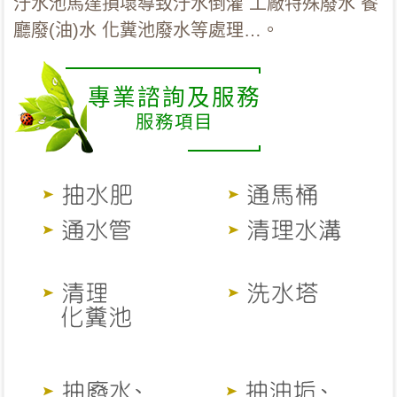
汙水池馬達損壞導致汙水倒灌 工廠特殊廢水 餐
廳廢(油)水 化糞池廢水等處理…。
專業諮詢及服務
服務項目