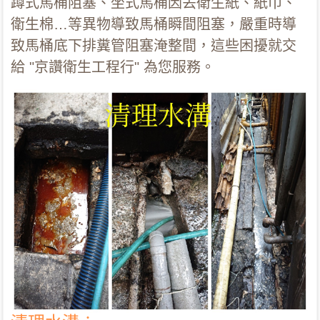
蹲式馬桶阻塞、坐式馬桶因丟衛生紙、紙巾、
衛生棉…等異物導致馬桶瞬間阻塞，嚴重時導
致馬桶底下排糞管阻塞淹整間，這些困擾就交
給 "京讚衛生工程行" 為您服務。