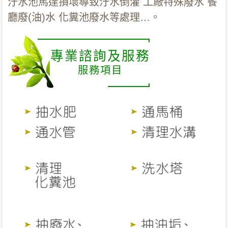
汙水池馬達損壞導致汙水倒灌 工廠特殊廢水 餐
廳廢(油)水 化糞池廢水等處理…。
專業諮詢及服務
服務項目