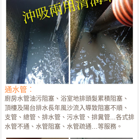
通水管︰
廚房水管油污阻塞、浴室地排頭髮累積阻塞、
頂樓及陽台排水長年風沙流入導致阻塞不順、
支管、總管、排水管、污水管、排糞管...各式排
水管不通、水管阻塞、水管疏通…等服務。