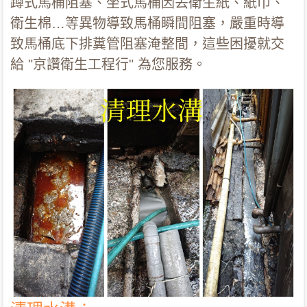
蹲式馬桶阻塞、坐式馬桶因丟衛生紙、紙巾、
衛生棉…等異物導致馬桶瞬間阻塞，嚴重時導
致馬桶底下排糞管阻塞淹整間，這些困擾就交
給 "京讚衛生工程行" 為您服務。