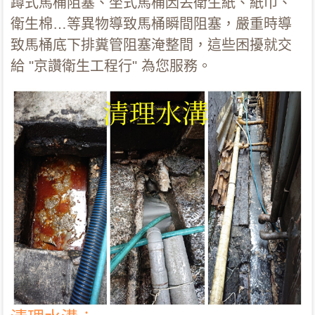
蹲式馬桶阻塞、坐式馬桶因丟衛生紙、紙巾、
衛生棉…等異物導致馬桶瞬間阻塞，嚴重時導
致馬桶底下排糞管阻塞淹整間，這些困擾就交
給 "京讚衛生工程行" 為您服務。