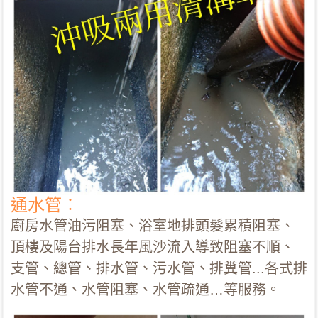
通水管︰
廚房水管油污阻塞、浴室地排頭髮累積阻塞、
頂樓及陽台排水長年風沙流入導致阻塞不順、
支管、總管、排水管、污水管、排糞管...各式排
水管不通、水管阻塞、水管疏通…等服務。