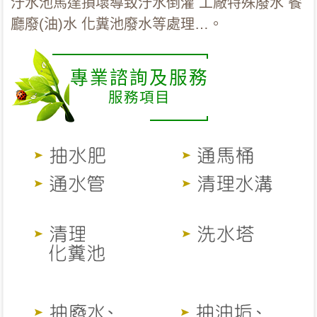
汙水池馬達損壞導致汙水倒灌 工廠特殊廢水 餐
廳廢(油)水 化糞池廢水等處理…。
專業諮詢及服務
服務項目