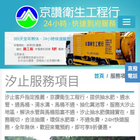
直撥
電話
首頁
服務項目
汐止服務項目
汐止客戶指定推薦，京讚衛生工程行，提供抽水肥、通水
管、通馬桶、清水溝、馬桶不通、抽化糞池等，服務大汐止
地區，解決水管與馬桶阻塞不通，汐止抽水肥價錢實在，服
務親切，合法抽運，環保水肥車，不通免費，24H快速服
務，全年無休，歡迎來電預約，即可享9折優惠。