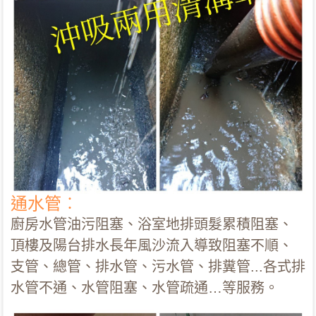
通水管︰
廚房水管油污阻塞、浴室地排頭髮累積阻塞、
頂樓及陽台排水長年風沙流入導致阻塞不順、
支管、總管、排水管、污水管、排糞管...各式排
水管不通、水管阻塞、水管疏通…等服務。