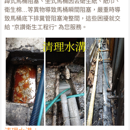
蹲式馬桶阻塞、坐式馬桶因丟衛生紙、紙巾、
衛生棉…等異物導致馬桶瞬間阻塞，嚴重時導
致馬桶底下排糞管阻塞淹整間，這些困擾就交
給 "京讚衛生工程行" 為您服務。