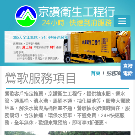
直撥
電話
首頁
服務項目
鶯歌服務項目
鶯歌客戶指定推薦，京讚衛生工程行，提供抽水肥、通水
管、通馬桶、清水溝、馬桶不通、抽化糞池等，服務大鶯歌
地區，解決水管與馬桶阻塞不通，鶯歌抽水肥價錢實在，服
務親切，合法抽運，環保水肥車，不通免費，24H快速服
務，全年無休，歡迎來電預約，即可享9折優惠。